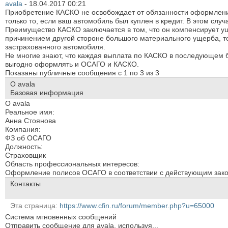
avala
-
18.04.2017
00:21
Приобретение КАСКО не освобождает от обязанности оформлени
только то, если ваш автомобиль был куплен в кредит. В этом сл
Преимущество КАСКО заключается в том, что он компенсирует у
причинением другой стороне большого материального ущерба, т
застрахованного автомобиля.
Не многие знают, что каждая выплата по КАСКО в последующем 
выгодно оформлять и ОСАГО и КАСКО.
Показаны публичные сообщения с 1 по
3
из
3
О avala
Базовая информация
О avala
Реальное имя:
Анна Стоянова
Компания:
ФЗ об ОСАГО
Должность:
Страховщик
Область профессиональных интересов:
Оформление полисов ОСАГО в соответствии с действующим зако
Контакты
Эта страница
https://www.cfin.ru/forum/member.php?u=65000
Система мгновенных сообщений
Отправить сообщение для avala, используя...