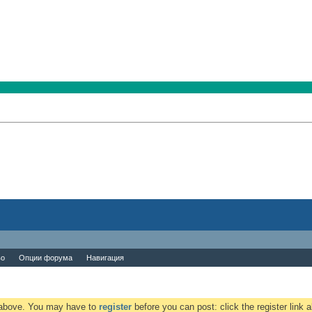
во
Опции форума
Навигация
k above. You may have to
register
before you can post: click the register link