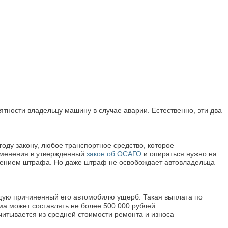
тности владельцу машину в случае аварии. Естественно, эти два
году закону, любое транспортное средство, которое
изменения в утвержденный
закон об ОСАГО
и опираться нужно на
ожением штрафа. Но даже штраф не освобождает автовладельца
ющую причиненный его автомобилю ущерб. Такая выплата по
а может составлять не более 500 000 рублей.
читывается из средней стоимости ремонта и износа