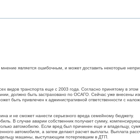
 мнение является ошибочным, и может доставить некоторые неприя
ех видов транспорта еще с 2003 года. Согласно принятому в этом 
ании, должно быть застраховано по ОСАГО. Сейчас уже внесены 
 может быть привлечен к административной ответственности с нал
нина и не сможет нанести серьезного вреда семейному бюджету.
обиль. В случае аварии собственник получает сумму, компенсиру
олько автомобилю. Если вред был причинен еще и владельцу, сумм
нного автомобиля, а затем делают расчет выплаты. Выплата расс
адельцу машины, выступающим потерпевшим в ДТП.