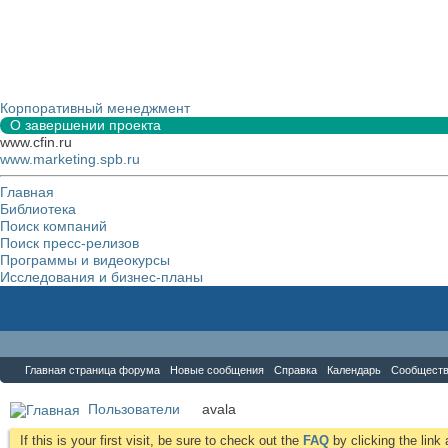
Корпоративный менеджмент
О завершении проекта
www.cfin.ru
www.marketing.spb.ru
Главная
Библиотека
Поиск компаний
Поиск пресс-релизов
Программы и видеокурсы
Исследования и бизнес-планы
Форум
Главная страница форума
Новые сообщения
Справка
Календарь
Сообщест
Пользователи
avala
If this is your first visit, be sure to check out the
FAQ
by clicking the lin