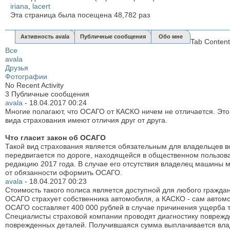
iriana
,
lacert
Эта страница была посещена
48,782
раз
Активность avala
Публичные сообщения
Обо мне
Tab Content
Все
avala
Друзья
Фотографии
No Recent Activity
3
Публичные сообщения
avala
-
18.04.2017
00:24
Многие полагают, что ОСАГО от КАСКО ничем не отличается. Это
вида страхования имеют отличия друг от друга.
Что гласит закон об ОСАГО
Такой вид страхования является обязательным для владельцев вс
передвигается по дороге, находящейся в общественном пользов
редакцию 2017 года. В случае его отсутствия владелец машины
от обязанности оформить ОСАГО.
avala
-
18.04.2017
00:23
Стоимость такого полиса является доступной для любого гражда
ОСАГО страхует собственника автомобиля, а КАСКО - сам автом
ОСАГО составляет 400 000 рублей в случае причинения ущерба т
Специалисты страховой компании проводят диагностику поврежде
поврежденных деталей. Получившаяся сумма выплачивается вл