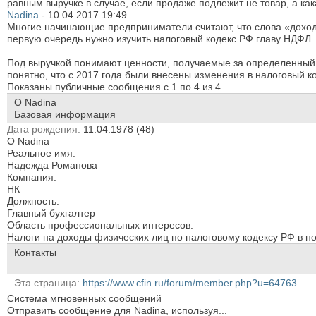
равным выручке в случае, если продаже подлежит не товар, а как
Nadina
-
10.04.2017
19:49
Многие начинающие предприниматели считают, что слова «доход»,
первую очередь нужно изучить налоговый кодекс РФ главу НДФЛ.
Под выручкой понимают ценности, получаемые за определенный 
понятно, что с 2017 года были внесены изменения в налоговый ко
Показаны публичные сообщения с 1 по
4
из
4
О Nadina
Базовая информация
Дата рождения
11.04.1978 (48)
О Nadina
Реальное имя:
Надежда Романова
Компания:
НК
Должность:
Главный бухгалтер
Область профессиональных интересов:
Налоги на доходы физических лиц по налоговому кодексу РФ в н
Контакты
Эта страница
https://www.cfin.ru/forum/member.php?u=64763
Система мгновенных сообщений
Отправить сообщение для Nadina, используя...