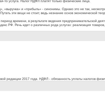
ая-то услуга. Налог НДФЛ платят только физические лица.
 «выручка» и «прибыль» - синонимы. Однако это не так, несмотря н
 Путать эти вещи не стоит, ведь незнание основ экономической т
период времени, в результате ведения предпринимательской деяте
декс РФ. Речь идет о различных рода услугах: реализация товаров
овой редакции 2017 года. НДФЛ - обязанность уплаты налогов физ