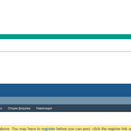
во
Опции форума
Навигация
k above. You may have to
register
before you can post: click the register link