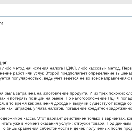
nt
НДФЛ
я либо метод начисления налога НДФЛ, либо кассовый метод. Пер
лнение работ или услуг. Второй предполагает определение вышена
ется популярностью, ведь учет ведется не во всех направлениях: в
.
 была затрачена на изготовление продукта. И из трех похожих сл
, так и потерять позиции на рынке. По налогообложение НДФЛ поп
ятся, в то время как значения дохода и выручки существуют всегда 
е как, штрафы, уплата налогов, погашение кредитной задолженнос
содержимое кассы. Этот вариант действенен только в вариантах, к
читать уже в момент оказания услуги: отгрузки товара. Под данны
. То бишь сравнения себестоимости и денег, полученных после прод