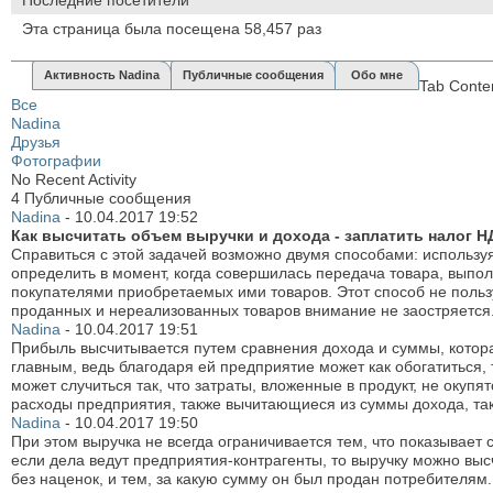
Эта страница была посещена
58,457
раз
Активность Nadina
Публичные сообщения
Обо мне
Tab Conte
Все
Nadina
Друзья
Фотографии
No Recent Activity
4
Публичные сообщения
Nadina
-
10.04.2017
19:52
Как высчитать объем выручки и дохода - заплатить налог 
Справиться с этой задачей возможно двумя способами: использу
определить в момент, когда совершилась передача товара, выпо
покупателями приобретаемых ими товаров. Этот способ не пользу
проданных и нереализованных товаров внимание не заостряется
Nadina
-
10.04.2017
19:51
Прибыль высчитывается путем сравнения дохода и суммы, которая
главным, ведь благодаря ей предприятие может как обогатиться
может случиться так, что затраты, вложенные в продукт, не окуп
расходы предприятия, также вычитающиеся из суммы дохода, таки
Nadina
-
10.04.2017
19:50
При этом выручка не всегда ограничивается тем, что показывает 
если дела ведут предприятия-контрагенты, то выручку можно выс
без наценок, и тем, за какую сумму он был продан потребителям