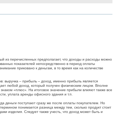
вый из перечисленных предполагает, что доходы и расходы можно
званных показателей непосредственно в период оплаты
нимание приковано к деньгам, в то время как на количестве
ов: выручка – прибыль – доход, именно прибыль является
адает любой доход, который получен физическим лицом. Вполне
со знаком «плюс». На итоговое значение прибыли влияют также все
ти, уплата аренды офисного здания и т.п.
огда деньги поступают сразу же после оплаты покупателем. Но
м термином понимается разница между тем, сколько продукт стоит
ажи изделия. Следует также учесть, что доход может быть и