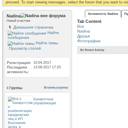
proceed. To start viewing messages, select the forum that you want to visi
Активность Nadina
П
Nadina
Новый участник
Tab Content
Все
Домашняя страничка
Nadina
Найти
Друзья
сообщения
Фотографии
Найти темы
Просмотр статей
No Recent Activity
Регистрация
10.04.2017
Последняя
13.08.2017
17:25
активность
4
Группы
Вступить в группы
Банкротные
управляющие