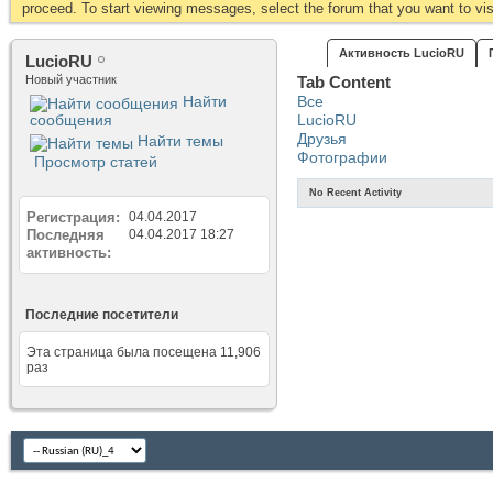
proceed. To start viewing messages, select the forum that you want to visi
Активность LucioRU
LucioRU
Новый участник
Tab Content
Найти
Все
сообщения
LucioRU
Друзья
Найти темы
Фотографии
Просмотр статей
No Recent Activity
Регистрация
04.04.2017
Последняя
04.04.2017
18:27
активность
Последние посетители
Эта страница была посещена
11,906
раз