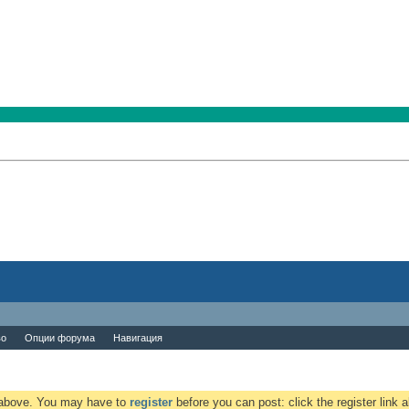
во
Опции форума
Навигация
k above. You may have to
register
before you can post: click the register link