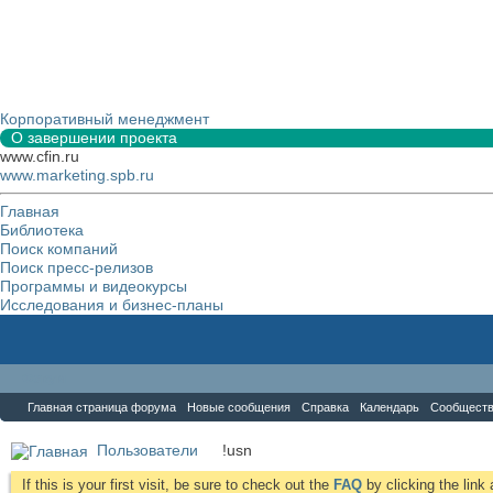
Корпоративный менеджмент
О завершении проекта
www.cfin.ru
www.marketing.spb.ru
Главная
Библиотека
Поиск компаний
Поиск пресс-релизов
Программы и видеокурсы
Исследования и бизнес-планы
Форум
Главная страница форума
Новые сообщения
Справка
Календарь
Сообщест
Пользователи
!usn
If this is your first visit, be sure to check out the
FAQ
by clicking the lin