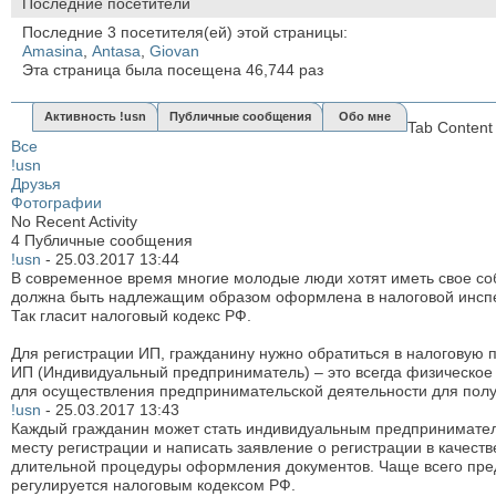
Последние посетители
Последние 3 посетителя(ей) этой страницы:
Amasina
,
Antasa
,
Giovan
Эта страница была посещена
46,744
раз
Активность !usn
Публичные сообщения
Обо мне
Tab Content
Все
!usn
Друзья
Фотографии
No Recent Activity
4
Публичные сообщения
!usn
-
25.03.2017
13:44
В современное время многие молодые люди хотят иметь свое соб
должна быть надлежащим образом оформлена в налоговой инспекц
Так гласит налоговый кодекс РФ.
Для регистрации ИП, гражданину нужно обратиться в налоговую п
ИП (Индивидуальный предприниматель) – это всегда физическое 
для осуществления предпринимательской деятельности для полу
!usn
-
25.03.2017
13:43
Каждый гражданин может стать индивидуальным предпринимателе
месту регистрации и написать заявление о регистрации в качест
длительной процедуры оформления документов. Чаще всего пр
регулируется налоговым кодексом РФ.