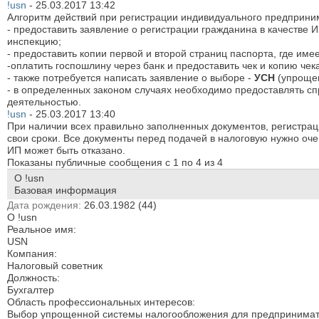
!usn
-
25.03.2017
13:42
Алгоритм действий при регистрации индивидуального предприн
- предоставить заявление о регистрации гражданина в качестве 
инспекцию;
- предоставить копии первой и второй страниц паспорта, где име
-оплатить госпошлину через банк и предоставить чек и копию че
- также потребуется написать заявление о выборе -
УСН
(упрощен
- в определенных законом случаях необходимо предоставлять спр
деятельностью.
!usn
-
25.03.2017
13:40
При наличии всех правильно заполненных документов, регистраци
свои сроки. Все документы перед подачей в налоговую нужно оче
ИП может быть отказано.
Показаны публичные сообщения с 1 по
4
из
4
О !usn
Базовая информация
Дата рождения
26.03.1982 (44)
О !usn
Реальное имя:
USN
Компания:
Налоговый советник
Должность:
Бухгалтер
Область профессиональных интересов:
Выбор упрощенной системы налогообложения для предпринимате