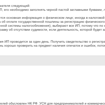
имателя следующий:
ИП, его необходимо заполнять черной пастой заглавными буквами, 
ется основная информация о физическом лице; иногда в налоговой 
ка об оплате государственной пошлины за регистрацию физического 
ной системы налогообложения), выбирают все ИП, потому что по 
авку об отсутствии судимости, если деятельность, которой будет 
я ИП проводится за один день. Получить свидетельство о регистра
нь хорошо проверить на предмет наличия опечаток и ошибок, потом
лей обусловлен НК РФ. УСН для предпринимателей и коммерческ