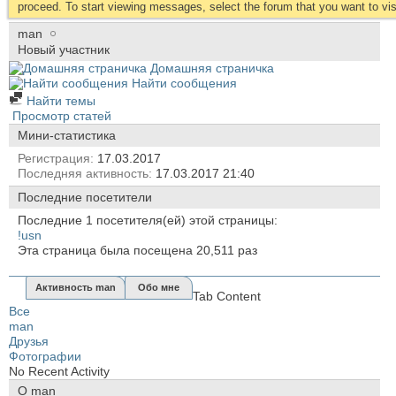
proceed. To start viewing messages, select the forum that you want to visi
man
Новый участник
Домашняя страничка
Найти сообщения
Найти темы
Просмотр статей
Мини-статистика
Регистрация
17.03.2017
Последняя активность
17.03.2017
21:40
Последние посетители
Последние 1 посетителя(ей) этой страницы:
!usn
Эта страница была посещена
20,511
раз
Активность man
Обо мне
Tab Content
Все
man
Друзья
Фотографии
No Recent Activity
О man