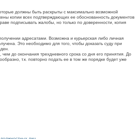
 которые должны быть раскрыты с максимально возможной
ложены копии всех подтверждающих ее обоснованность документов
раве подписывать жалобы, но только по доверенности, копия
получении адресатами. Возможна и курьерская либо личная
олучена. Это необходимо для того, чтобы доказать суду при
ден.
, чем до окончания трехдневного срока со дня его принятия. До
бразно, т.к. повторно подать ее в том же порядке будет уже
 должностных лиц