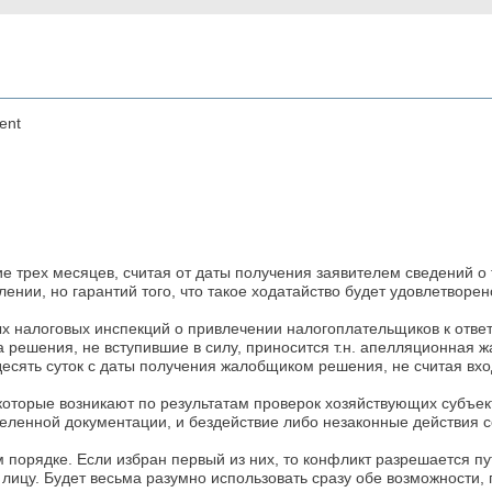
ent
 трех месяцев, считая от даты получения заявителем сведений о 
нии, но гарантий того, что такое ходатайство будет удовлетворено
налоговых инспекций о привлечении налогоплательщиков к ответс
а решения, не вступившие в силу, приносится т.н. апелляционная
есять суток с даты получения жалобщиком решения, не считая вхо
которые возникают по результатам проверок хозяйствующих субъе
ленной документации, и бездействие либо незаконные действия с
 порядке. Если избран первый из них, то конфликт разрешается 
цу. Будет весьма разумно использовать сразу обе возможности, п