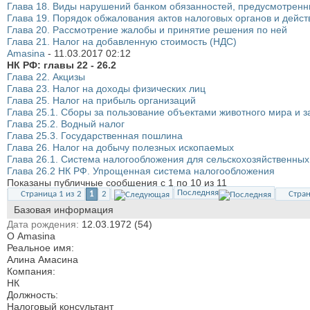
Глава 18. Виды нарушений банком обязанностей, предусмотренны
Глава 19. Порядок обжалования актов налоговых органов и дейст
Глава 20. Рассмотрение жалобы и принятие решения по ней
Глава 21. Налог на добавленную стоимость (НДС)
Amasina
-
11.03.2017
02:12
НК РФ: главы 22 - 26.2
Глава 22. Акцизы
Глава 23. Налог на доходы физических лиц
Глава 25. Налог на прибыль организаций
Глава 25.1. Сборы за пользование объектами животного мира и 
Глава 25.2. Водный налог
Глава 25.3. Государственная пошлина
Глава 26. Налог на добычу полезных ископаемых
Глава 26.1. Система налогообложения для сельскохозяйственных
Глава 26.2 НК РФ. Упрощенная система налогообложения
Показаны публичные сообщения с 1 по
10
из
11
Последняя
Страница 1 из 2
1
2
Стран
Базовая информация
Дата рождения
12.03.1972 (54)
О Amasina
Реальное имя:
Алина Амасина
Компания:
НК
Должность:
Налоговый консультант