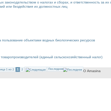
х законодательством о налогах и сборах, и ответственность за их
вий или бездействия их должностных лиц
за пользование объектами водных биологических ресурсов
 товаропроизводителей (единый сельскохозяйственный налог)
Последняя
ица 1 из 2
1
2
О Amasina