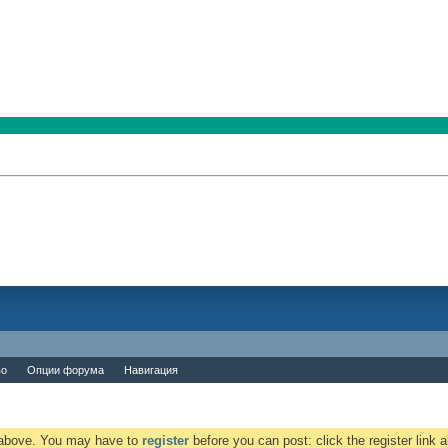
во
Опции форума
Навигация
k above. You may have to
register
before you can post: click the register link