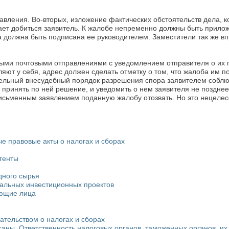
авления. Во-вторых, изложение фактических обстоятельств дела,
желает добиться заявитель. К жалобе непременно должны быть при
а должна быть подписана ее руководителем. Заместители так же вп
ыми почтовыми отправлениями с уведомлением отправителя о их 
ляют у себя, адрес должен сделать отметку о том, что жалоба им п
тельный внесудебный порядок разрешения спора заявителем соблю
 принять по ней решение, и уведомить о нем заявителя не позднее
исьменным заявлением поданную жалобу отозвать. Но это нецелесоо
ые правовые акты о налогах и сборах
генты
дного сырья
нальных инвестиционных проектов
ующие лица
ательством о налогах и сборах
аны. Ответственность налоговых органов, таможенных органов, их