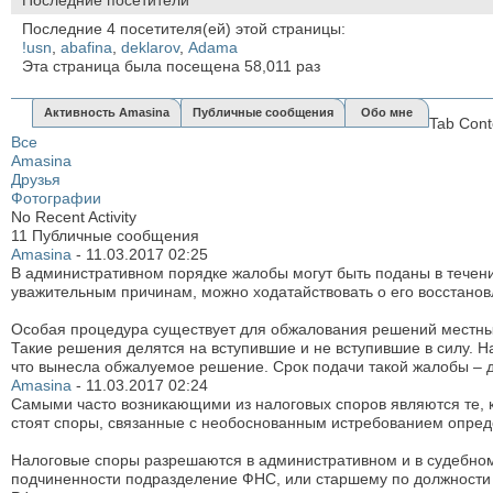
Последние 4 посетителя(ей) этой страницы:
!usn
,
abafina
,
deklarov
,
Аdama
Эта страница была посещена
58,011
раз
Активность Amasina
Публичные сообщения
Обо мне
Tab Cont
Все
Amasina
Друзья
Фотографии
No Recent Activity
11
Публичные сообщения
Amasina
-
11.03.2017
02:25
В административном порядке жалобы могут быть поданы в течение
уважительным причинам, можно ходатайствовать о его восстановле
Особая процедура существует для обжалования решений местных 
Такие решения делятся на вступившие и не вступившие в силу. Н
что вынесла обжалуемое решение. Срок подачи такой жалобы – д
Amasina
-
11.03.2017
02:24
Самыми часто возникающими из налоговых споров являются те, 
стоят споры, связанные с необоснованным истребованием опреде
Налоговые споры разрешаются в административном и в судебном
подчиненности подразделение ФНС, или старшему по должности ли