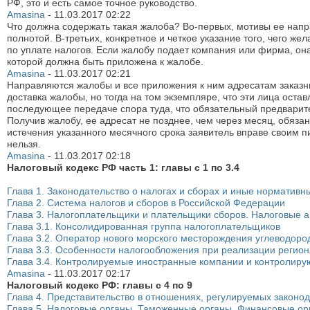
РФ, это и есть самое точное руководство.
Amasina
-
11.03.2017
02:22
Что должна содержать такая жалоба? Во-первых, мотивы ее напр
полнотой. В-третьих, конкретное и четкое указание того, чего 
по уплате налогов. Если жалобу подает компания или фирма, он
которой должна быть приложена к жалобе.
Amasina
-
11.03.2017
02:21
Направляются жалобы и все приложения к ним адресатам заказн
доставка жалобы, но тогда на том экземпляре, что эти лица остав
последующее передаче спора туда, что обязательный предвари
Получив жалобу, ее адресат не позднее, чем через месяц, обязан
истечения указанного месячного срока заявитель вправе своим п
нельзя.
Amasina
-
11.03.2017
02:18
Налоговый кодекс РФ часть 1: главы с 1 по 3.4
Глава 1. Законодательство о налогах и сборах и иные нормативн
Глава 2. Система налогов и сборов в Российской Федерации
Глава 3. Налогоплательщики и плательщики сборов. Налоговые а
Глава 3.1. Консолидированная группа налогоплательщиков
Глава 3.2. Оператор нового морского месторождения углеводоро
Глава 3.3. Особенности налогообложения при реализации регио
Глава 3.4. Контролируемые иностранные компании и контролир
Amasina
-
11.03.2017
02:17
Налоговый кодекс РФ: главы с 4 по 9
Глава 4. Представительство в отношениях, регулируемых законод
Глава 5. Налоговые органы. Таможенные органы. Финансовые орг