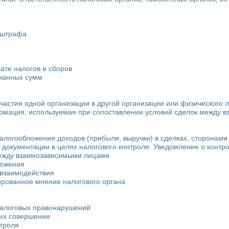
и штрафа
ате налогов и сборов
сканных сумм
частия одной организации в другой организации или физического л
ормация, используемая при сопоставлении условий сделок между 
алогообложения доходов (прибыли, выручки) в сделках, сторонам
е документации в целях налогового контроля. Уведомление о конт
 между взаимозависимыми лицами
ложения
 взаимодействия
ированное мнение налогового органа
налоговых правонарушений
 их совершение
нтроля