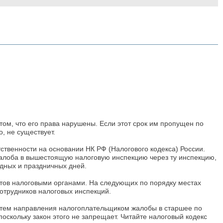
том, что его права нарушены. Если этот срок им пропущен по
, не существует.
твенности на основании НК РФ (Налогового кодекса) России.
 жалоба в вышестоящую налоговую инспекцию через ту инспекцию,
дных и праздничных дней.
ктов налоговыми органами. На следующих по порядку местах
отрудников налоговых инспекций.
путем направления налогоплательщиком жалобы в старшее по
оскольку закон этого не запрещает. Читайте налоговый кодекс