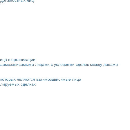
 должностных лиц
ица в организации
взаимозависимыми лицами с условиями сделок между лицами
и которых являются взаимозависимые лица
ролируемых сделках