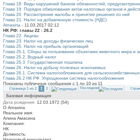
Глава 18. Виды нарушений банком обязанностей, предусмотренны
Глава 19. Порядок обжалования актов налоговых органов и дейст
Глава 20. Рассмотрение жалобы и принятие решения по ней
Глава 21. Налог на добавленную стоимость (НДС)
Amasina
-
11.03.2017
02:12
НК РФ: главы 22 - 26.2
Глава 22. Акцизы
Глава 23. Налог на доходы физических лиц
Глава 25. Налог на прибыль организаций
Глава 25.1. Сборы за пользование объектами животного мира и 
Глава 25.2. Водный налог
Глава 25.3. Государственная пошлина
Глава 26. Налог на добычу полезных ископаемых
Глава 26.1. Система налогообложения для сельскохозяйственных
Глава 26.2 НК РФ. Упрощенная система налогообложения
Показаны публичные сообщения с 1 по
10
из
11
Последняя
Страница 1 из 2
1
2
Стран
Базовая информация
Дата рождения
12.03.1972 (54)
О Amasina
Реальное имя:
Алина Амасина
Компания:
НК
Должность:
Налоговый консультант