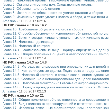
Глава 5. Налоговые органы. Таможенные органы. Финансовые орг
Глава 6. Органы внутренних дел. Следственные органы
Глава 7. Объекты налогообложения
Глава 8. Исполнение обязанности по уплате налогов и сборов
Глава 9. Изменение срока уплаты налога и сбора, а также пени 
Amasina
-
11.03.2017
02:16
НК РФ: главы с 10 по 14.2
Глава 10. Требование об уплате налогов и сборов
Глава 11. Способы обеспечения исполнения обязанностей по упл
Глава 12. Зачет и возврат излишне уплаченных или излишне взы
Глава 13. Налоговая декларация
Глава 14. Налоговый контроль
Глава 14.1. Взаимозависимые лица. Порядок определения доли у
Глава 14.2. Общие положения о ценах и налогообложении. Инф
Amasina
-
11.03.2017
02:14
НК РФ: главы 14.3 по 14.8
Глава 14.3. Методы, используемые при определении для целей н
Глава 14.4. Контролируемые сделки. Подготовка и представлени
Глава 14.5. Налоговый контроль в связи с совершением сделок
Глава 14.6. Соглашение о ценообразовании для целей налогооб
Глава 14.7. Налоговый мониторинг. Регламент информационного
Глава 14.8. Порядок проведения налогового мониторинга. Мотив
Amasina
-
11.03.2017
02:13
НК РФ: главы с 15 по 21
Глава 15. Общие положения об ответственности за совершение 
Глава 16. Виды налоговых правонарушений и ответственность за
Глава 17. Издержки, связанные с осуществлением налогового ко