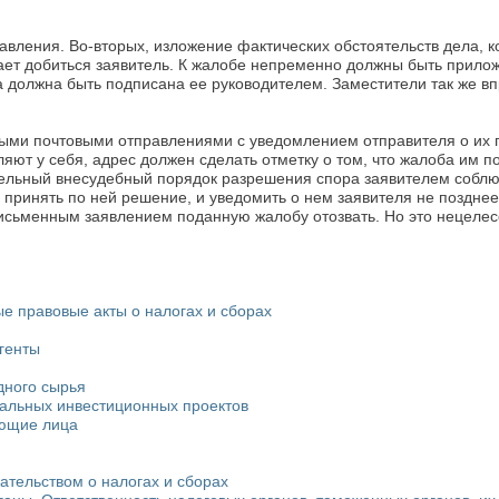
авления. Во-вторых, изложение фактических обстоятельств дела,
желает добиться заявитель. К жалобе непременно должны быть при
а должна быть подписана ее руководителем. Заместители так же вп
ыми почтовыми отправлениями с уведомлением отправителя о их 
ляют у себя, адрес должен сделать отметку о том, что жалоба им п
тельный внесудебный порядок разрешения спора заявителем соблю
 принять по ней решение, и уведомить о нем заявителя не позднее
исьменным заявлением поданную жалобу отозвать. Но это нецелесоо
ые правовые акты о налогах и сборах
генты
дного сырья
нальных инвестиционных проектов
ующие лица
ательством о налогах и сборах