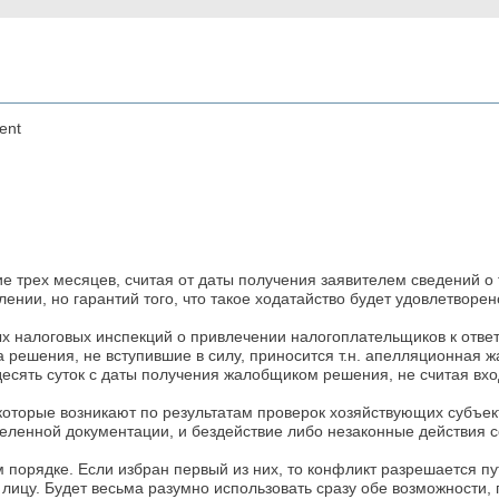
ent
 трех месяцев, считая от даты получения заявителем сведений о 
нии, но гарантий того, что такое ходатайство будет удовлетворено
налоговых инспекций о привлечении налогоплательщиков к ответс
а решения, не вступившие в силу, приносится т.н. апелляционная
есять суток с даты получения жалобщиком решения, не считая вхо
которые возникают по результатам проверок хозяйствующих субъе
ленной документации, и бездействие либо незаконные действия с
 порядке. Если избран первый из них, то конфликт разрешается 
цу. Будет весьма разумно использовать сразу обе возможности, п