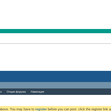
во
Опции форума
Навигация
k above. You may have to
register
before you can post: click the register link