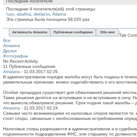
Последние посетители
Последние 4 посетителя(ей) этой страницы:
!usn
,
abafina
,
deklarov
,
Аdama
Эта страница была посещена
58,020
раз
Активность Amasina
Публичные сообщения
Обо мне
Tab Cont
Все
Amasina
Друзья
Фотографии
No Recent Activity
11
Публичные сообщения
Amasina
-
11.03.2017
02:25
В административном порядке жалобы могут быть поданы в течение
уважительным причинам, можно ходатайствовать о его восстановле
Особая процедура существует для обжалования решений местных 
Такие решения делятся на вступившие и не вступившие в силу. Н
что вынесла обжалуемое решение. Срок подачи такой жалобы – д
Amasina
-
11.03.2017
02:24
Самыми часто возникающими из налоговых споров являются те, 
стоят споры, связанные с необоснованным истребованием опреде
Налоговые споры разрешаются в административном и в судебном
подчиненности подразделение ФНС, или старшему по должности ли