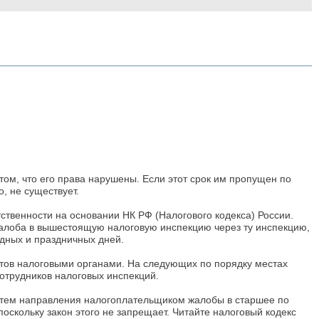
том, что его права нарушены. Если этот срок им пропущен по
, не существует.
твенности на основании НК РФ (Налогового кодекса) России.
 жалоба в вышестоящую налоговую инспекцию через ту инспекцию,
дных и праздничных дней.
ктов налоговыми органами. На следующих по порядку местах
отрудников налоговых инспекций.
путем направления налогоплательщиком жалобы в старшее по
оскольку закон этого не запрещает. Читайте налоговый кодекс