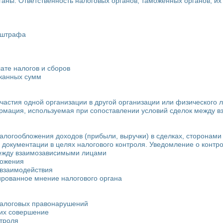
аны. Ответственность налоговых органов, таможенных органов, их
и штрафа
ате налогов и сборов
сканных сумм
частия одной организации в другой организации или физического л
ормация, используемая при сопоставлении условий сделок между 
алогообложения доходов (прибыли, выручки) в сделках, сторонам
е документации в целях налогового контроля. Уведомление о конт
 между взаимозависимыми лицами
ложения
 взаимодействия
ированное мнение налогового органа
налоговых правонарушений
 их совершение
нтроля