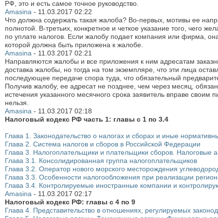
РФ, это и есть самое точное руководство.
Amasina
-
11.03.2017
02:22
Что должна содержать такая жалоба? Во-первых, мотивы ее напр
полнотой. В-третьих, конкретное и четкое указание того, чего 
по уплате налогов. Если жалобу подает компания или фирма, он
которой должна быть приложена к жалобе.
Amasina
-
11.03.2017
02:21
Направляются жалобы и все приложения к ним адресатам заказн
доставка жалобы, но тогда на том экземпляре, что эти лица остав
последующее передаче спора туда, что обязательный предвари
Получив жалобу, ее адресат не позднее, чем через месяц, обязан
истечения указанного месячного срока заявитель вправе своим п
нельзя.
Amasina
-
11.03.2017
02:18
Налоговый кодекс РФ часть 1: главы с 1 по 3.4
Глава 1. Законодательство о налогах и сборах и иные нормативн
Глава 2. Система налогов и сборов в Российской Федерации
Глава 3. Налогоплательщики и плательщики сборов. Налоговые а
Глава 3.1. Консолидированная группа налогоплательщиков
Глава 3.2. Оператор нового морского месторождения углеводоро
Глава 3.3. Особенности налогообложения при реализации регио
Глава 3.4. Контролируемые иностранные компании и контролир
Amasina
-
11.03.2017
02:17
Налоговый кодекс РФ: главы с 4 по 9
Глава 4. Представительство в отношениях, регулируемых законод