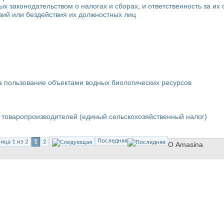
х законодательством о налогах и сборах, и ответственность за их
вий или бездействия их должностных лиц
за пользование объектами водных биологических ресурсов
 товаропроизводителей (единый сельскохозяйственный налог)
Последняя
ица 1 из 2
1
2
О Amasina