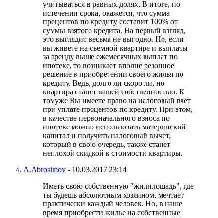
учитываться в равных долях. В итоге, по
истечении срока, окажется, что сумма
процентов по кредиту составит 100% от
суммы взятого кредита. На первый взгляд,
это выглядит весьма не выгодно. Но, если
вы живете на съемной квартире и выплаты
за аренду выше ежемесячных выплат по
ипотеке, то возникает вполне резонное
решение в приобретении своего жилья по
кредиту. Ведь, долго ли скоро ли, но
квартира станет вашей собственностью. К
томуже Вы имеете право на налоговый вчет
при уплате процентов по кредиту. При этом,
в качестве первоначального взноса по
ипотеке можно использовать материнский
капитал и получить налоговый вычет,
который в свою очередь, также станет
неплохой скидкой к стоимости квартиры.
A.Abrosimov
-
10.03.2017
23:14
Иметь свою собственную "жилплощадь", где
ты будешь абсолютным хозяином, мечтает
практически каждый человек. Но, в наше
время приобрести жилье на собственные