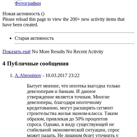
Фотографии
Новая активность (
)
Please reload this page to view the 200+ new activity items that
have been created.
Старая активность
Показать ещё
No More Results
No Recent Activity
4
Публичные сообщения
A.Abrosimov
-
10.03.2017
23:22
Бытует мнение, что ипотека выгодна только
девелоперам и банкам. И данное
утверждение является точным. Многие
девелоперы, благодаря ипотечному
кредитованию, могут расширять сегмент
строительства жилья эконом-класса. Таким
образом, привлекая до 50% процентов
спроса. Однако, в виду существующей не
стабильной экономической ситуации, спрос
может падать. Не лишним будет уточнить у