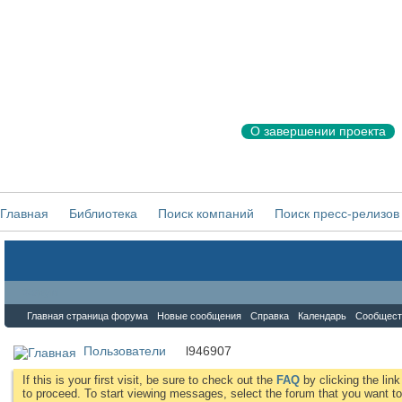
О завершении проекта
Главная
Библиотека
Поиск компаний
Поиск пресс-релизов
Форум
Главная страница форума
Новые сообщения
Справка
Календарь
Сообщест
Пользователи
l946907
If this is your first visit, be sure to check out the
FAQ
by clicking the li
to proceed. To start viewing messages, select the forum that you want to 