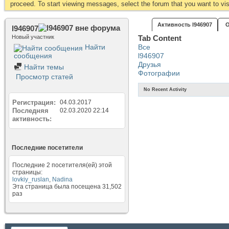
proceed. To start viewing messages, select the forum that you want to visi
Активность l946907
О
l946907
Новый участник
Tab Content
Найти
Все
сообщения
l946907
Друзья
Найти темы
Фотографии
Просмотр статей
No Recent Activity
Регистрация
04.03.2017
Последняя
02.03.2020
22:14
активность
Последние посетители
Последние 2 посетителя(ей) этой
страницы:
lovkiy_ruslan
,
Nadina
Эта страница была посещена
31,502
раз