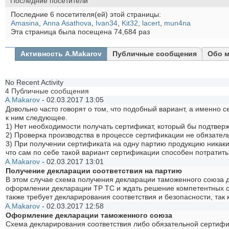
Последние посетители
Последние 6 посетителя(ей) этой страницы:
Amasina
,
Anna Asathova
,
Ivan34
,
Kit32
,
lacert
,
mun4na
Эта страница была посещена
74,684
раз
Активность A.Makarov
Публичные сообщения
Обо 
No Recent Activity
4
Публичные сообщения
A.Makarov
-
02.03.2017
13:05
Довольно часто говорят о том, что подобный вариант, а именно 
к ним следующее.
1) Нет необходимости получать сертификат, который бы подтвер
2) Проверка производства в процессе сертификации не обязатель
3) При получении сертификата на одну партию продукцию никаки
что сам по себе такой вариант сертификации способен потратить
A.Makarov
-
02.03.2017
13:01
Получение декларации соответствия на партию
В этом случае схема получения декларации таможенного союза де
оформлении декларации ТР ТС и ждать решение компетентных орг
также требует декларирования соответствия и безопасности, так 
A.Makarov
-
02.03.2017
12:58
Оформление декларации таможенного союза
Схема декларирования соответствия либо обязательной сертифик