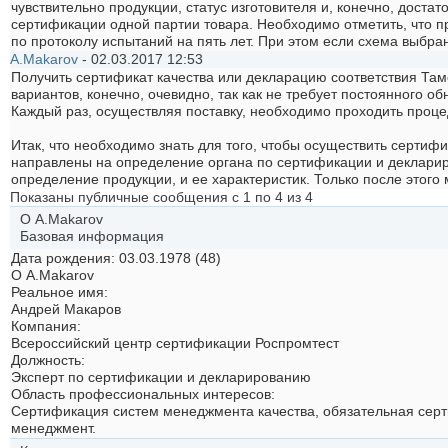
чувствительно продукции, статус изготовителя и, конечно, дост
сертификации одной партии товара. Необходимо отметить, что 
по протоколу испытаний на пять лет. При этом если схема выбран
A.Makarov
-
02.03.2017
12:53
Получить сертификат качества или декларацию соответствия Там
вариантов, конечно, очевидно, так как не требует постоянного о
Каждый раз, осуществляя поставку, необходимо проходить проце
Итак, что необходимо знать для того, чтобы осуществить серти
направлены на определение органа по сертификации и деклариро
определение продукции, и ее характеристик. Только после этог
Показаны публичные сообщения с 1 по
4
из
4
О A.Makarov
Базовая информация
Дата рождения
03.03.1978 (48)
О A.Makarov
Реальное имя:
Андрей Макаров
Компания:
Всероссийский центр сертификации Роспромтест
Должность:
Эксперт по сертификации и декларированию
Область профессиональных интересов:
Сертификация систем менеджмента качества, обязательная серт
менеджмент.