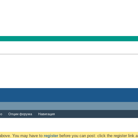
во
Опции форума
Навигация
k above. You may have to
register
before you can post: click the register link