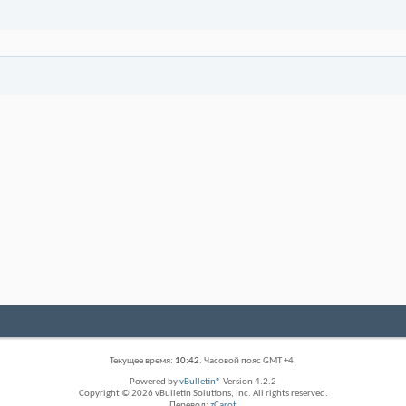
Текущее время:
10:42
. Часовой пояс GMT +4.
Powered by
vBulletin®
Version 4.2.2
Copyright © 2026 vBulletin Solutions, Inc. All rights reserved.
Перевод:
zCarot