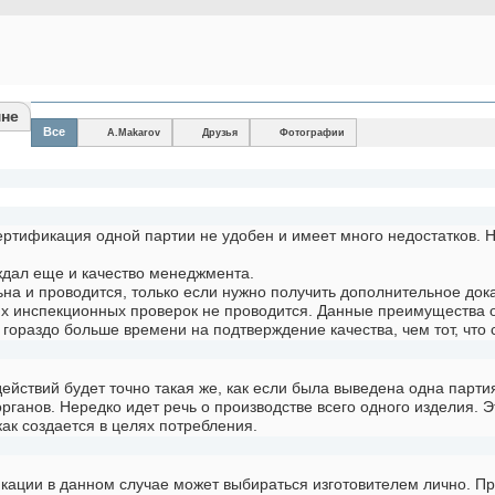
мне
Все
A.Makarov
Друзья
Фотографии
сертификация одной партии не удобен и имеет много недостатков. 
ждал еще и качество менеджмента.
на и проводится, только если нужно получить дополнительное дока
х инспекционных проверок не проводится. Данные преимущества оч
 гораздо больше времени на подтверждение качества, чем тот, что
йствий будет точно такая же, как если была выведена одна партия
анов. Нередко идет речь о производстве всего одного изделия. Эт
как создается в целях потребления.
ации в данном случае может выбираться изготовителем лично. Пр