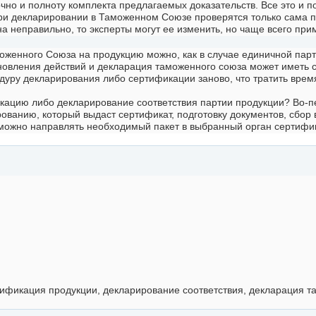
аточно и полноту комплекта предлагаемых доказательств. Все это и
при декларировании в Таможенном Союзе проверятся только сама 
а неправильно, то эксперты могут ее изменить, но чаще всего при
оженного Союза на продукцию можно, как в случае единичной парт
бновления действий и декларация таможенного союза может иметь с
дуру декларирования либо сертификации заново, что тратить врем
фикацию либо декларирование соответствия партии продукции? Во-
ванию, который выдаст сертификат, подготовку документов, сбор 
о можно направлять необходимый пакет в выбранный орган сертифи
ификация продукции, декларирование соответствия, декларация т