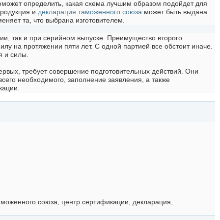
 поможет определить, какая схема лучшим образом подойдет для
продукция и
декларация таможенного союза
может быть выдана
меняет та, что выбрана изготовителем.
ии, так и при серийном выпуске. Преимущество второго
илу на протяжении пяти лет. С одной партией все обстоит иначе.
я и силы.
первых, требует совершение подготовительных действий. Они
всего необходимого, заполнение заявления, а также
кации.
аможенного союза, центр сертификации, декларация,