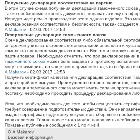
Получение декларации соответствия на партию
В этом случае схема получения декларации таможенного союза д
Также необходимо готовить документы, подавать заявку на офо
Нередко идет речь о производстве всего одного изделия. Это мо
декларирования соответствия и безопасности, так как создается
A.Makarov
-
02.03.2017
12:58
Оформление декларации таможенного союза
Схема декларирования соответствия либо обязательной сертифи
он должен учитывать степень потенциальной опасности и чувстви
комплекта предлагаемых доказательств. Все это и поможет опр
партии товара. Необходимо отметить, что при декларировании 
таможенного союза
может быть выдана по протоколу испытаний н
могут ее изменить, но чаще всего применяет та, что выбрана из
A.Makarov
-
02.03.2017
12:53
Получить сертификат качества или декларацию соответствия Там
и при серийном выпуске. Преимущество второго вариантов, конеч
декларация таможенного союза может иметь силу на протяжении 
поставку, необходимо проходить процедуру декларирования либо
Итак, что необходимо знать для того, чтобы осуществить серти
требует совершение подготовительных действий. Они направле
выдаст сертификат, подготовку документов, сбор всего необходи
характеристик. Только после этого можно направлять необходи
Показаны публичные сообщения с 1 по
4
из
4
О A.Makarov
Базовая информация