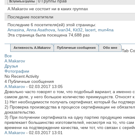
0
Группы прав
Вступить в группы
A.Makarov не состоит ни в каких группах
Последние посетители
Последние 6 посетителя(ей) этой страницы:
Amasina
,
Anna Asathova
,
Ivan34
,
Kit32
,
lacert
,
mun4na
Эта страница была посещена
74,688
раз
Активность A.Makarov
Публичные сообщения
Обо мне
Tab Co
Все
A.Makarov
Друзья
Фотографии
No Recent Activity
4
Публичные сообщения
A.Makarov
-
02.03.2017
13:05
Довольно часто говорят о том, что подобный вариант, а именно 
самом деле, у него большое количество преимуществ. Относят 
1) Нет необходимости получать сертификат, который бы подтве
2) Проверка производства в процессе сертификации не обязател
доказательство.
3) При получении сертификата на одну партию продукцию ника
привлекает большинство изготовителей, несмотря на то, что са
времени на подтверждение качества, чем тот, что связан с сери
A.Makarov
-
02.03.2017
13:01