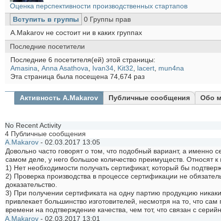
Оценка перспективности производственных стартапов
Вступить в группы
0
Группы прав
A.Makarov не состоит ни в каких группах
Последние посетители
Последние 6 посетителя(ей) этой страницы:
Amasina
,
Anna Asathova
,
Ivan34
,
Kit32
,
lacert
,
mun4na
Эта страница была посещена
74,674
раз
Активность A.Makarov
Публичные сообщения
Обо 
No Recent Activity
4
Публичные сообщения
A.Makarov
-
02.03.2017
13:05
Довольно часто говорят о том, что подобный вариант, а именно 
самом деле, у него большое количество преимуществ. Относят к
1) Нет необходимости получать сертификат, который бы подтвер
2) Проверка производства в процессе сертификации не обязател
доказательство.
3) При получении сертификата на одну партию продукцию никак
привлекает большинство изготовителей, несмотря на то, что сам
времени на подтверждение качества, чем тот, что связан с сери
A.Makarov
-
02.03.2017
13:01