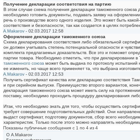
Получение декларации соответствия на партию
В этом случае схема получения декларации таможенного союза де
необходимо готовить документы, подавать заявку на оформлени
речь о производстве всего одного изделия. Это может быть какой
соответствия и безопасности, так как создается в целях потребле
A.Makarov
-
02.03.2017
12:58
Оформление декларации таможенного союза
Схема декларирования соответствия либо обязательной сертифи
он должен учитывать степень потенциальной опасности и чувствит
комплекта предлагаемых доказательств. Все это и поможет опре
партии товара. Необходимо отметить, что при декларировании 
таможенного союза
может быть выдана по протоколу испытаний н
ее изменить, но чаще всего применяет та, что выбрана изготовит
A.Makarov
-
02.03.2017
12:53
Получить сертификат качества или декларацию соответствия Там
и при серийном выпуске. Преимущество второго вариантов, конеч
декларация таможенного союза может иметь силу на протяжении 
поставку, необходимо проходить процедуру декларирования либо
Итак, что необходимо знать для того, чтобы осуществить серти
требует совершение подготовительных действий. Они направлен
выдаст сертификат, подготовку документов, сбор всего необходи
характеристик. Только после этого можно направлять необходим
Показаны публичные сообщения с 1 по
4
из
4
О A.Makarov