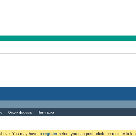
во
Опции форума
Навигация
k above. You may have to
register
before you can post: click the register link