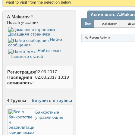
want to visit from the selection below.
Активность A.Makar
A.Makarov
Новый участник
Все
A.Makarov
Друз
Домашняя страничка
No Recent Activity
Найти
сообщения
Найти темы
Просмотр статей
Регистрация
02.03.2017
Последняя
02.03.2017
13:19
активность
4
Группы
Вступить в группы
Банкротные
управляющие