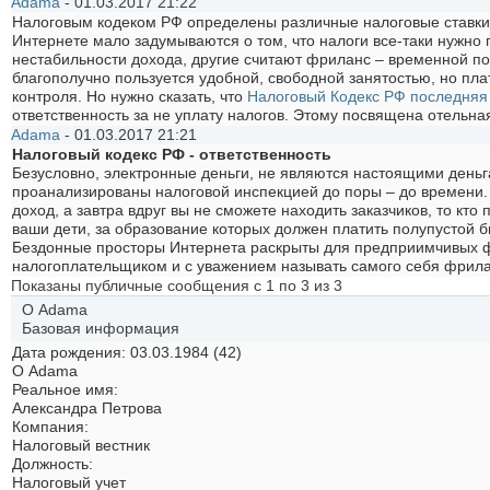
Аdama
-
01.03.2017
21:22
Налоговым кодеком РФ определены различные налоговые ставки
Интернете мало задумываются о том, что налоги все-таки нужно п
нестабильности дохода, другие считают фриланс – временной под
благополучно пользуется удобной, свободной занятостью, но пла
контроля. Но нужно сказать, что
Налоговый Кодекс РФ последняя р
ответственность за не уплату налогов. Этому посвящена отельная
Аdama
-
01.03.2017
21:21
Налоговый кодекс РФ - ответственность
Безусловно, электронные деньги, не являются настоящими деньг
проанализированы налоговой инспекцией до поры – до времени. 
доход, а завтра вдруг вы не сможете находить заказчиков, то кто
ваши дети, за образование которых должен платить полупустой
Бездонные просторы Интернета раскрыты для предприимчивых ф
налогоплательщиком и с уважением называть самого себя фрил
Показаны публичные сообщения с 1 по
3
из
3
О Аdama
Базовая информация
Дата рождения
03.03.1984 (42)
О Аdama
Реальное имя:
Александра Петрова
Компания:
Налоговый вестник
Должность:
Налоговый учет