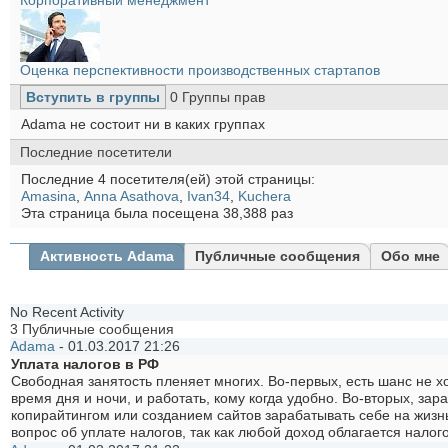
Оценка перспективности производственных стартапов
Вступить в группы
0
Группы прав
Аdama не состоит ни в каких группах
Последние посетители
Последние 4 посетителя(ей) этой страницы:
Amasina
,
Anna Asathova
,
Ivan34
,
Kuchera
Эта страница была посещена
38,388
раз
Активность Аdama
Публичные сообщения
Обо мне
No Recent Activity
3
Публичные сообщения
Аdama
-
01.03.2017
21:26
Уплата налогов в РФ
Свободная занятость пленяет многих. Во-первых, есть шанс не х
время дня и ночи, и работать, кому когда удобно. Во-вторых, з
копирайтингом или созданием сайтов зарабатывать себе на жизнь,
вопрос об уплате налогов, так как любой доход облагается налог