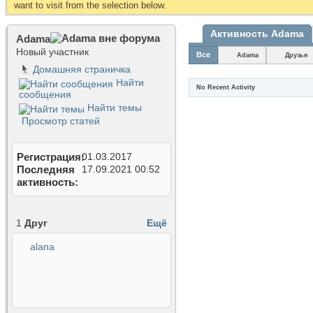
want to visit from the selection below.
Активность Аdama
Аdama
Новый участник
Все
Аdama
Друзья
Домашняя страничка
Найти
No Recent Activity
сообщения
Найти темы
Просмотр статей
Регистрация
01.03.2017
Последняя
17.09.2021
00:52
активность
1
Друг
Ещё
alana