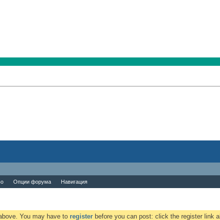
во
Опции форума
Навигация
k above. You may have to
register
before you can post: click the register link