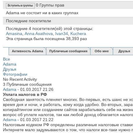
0
Группы прав
Вступить в группы
Аdama не состоит ни в каких группах
Последние посетители
Последние 4 посетителя(ей) этой страницы:
Amasina
,
Anna Asathova
,
Ivan34
,
Kuchera
Эта страница была посещена
38,393
раз
Активность Аdama
Публичные сообщения
Обо мне
Друзья
Все
Аdama
Друзья
Фотографии
No Recent Activity
3
Публичные сообщения
Аdama
-
01.03.2017
21:26
Уплата налогов в РФ
Свободная занятость пленяет многих. Во-первых, есть шанс не хо
время дня и ночи, и работать, кому когда удобно. Во-вторых, з
копирайтингом или созданием сайтов зарабатывать себе на жизнь,
вопрос об уплате налогов, так как любой доход облагается налог
Аdama
-
01.03.2017
21:22
Налоговым кодеком РФ определены различные налоговые ставки 
Интернете мало задумываются о том, что налоги все-таки нужно 