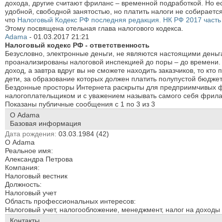
дохода, другие считают фриланс – временной подработкой. Но ест
удобной, свободной занятостью, но платить налоги не собирается
что
Налоговый Кодекс РФ последняя редакция. НК РФ 2017 часть 
Этому посвящена отельная глава налогового кодекса.
Аdama
-
01.03.2017
21:21
Налоговый кодекс РФ - ответственность
Безусловно, электронные деньги, не являются настоящими деньга
проанализированы налоговой инспекцией до поры – до времени. 
доход, а завтра вдруг вы не сможете находить заказчиков, то кто
дети, за образование которых должен платить полупустой бюдже
Бездонные просторы Интернета раскрыты для предприимчивых ф
налогоплательщиком и с уважением называть самого себя фрила
Показаны публичные сообщения с 1 по
3
из
3
О Аdama
Базовая информация
Дата рождения
03.03.1984 (42)
О Аdama
Реальное имя:
Александра Петрова
Компания:
Налоговый вестник
Должность:
Налоговый учет
Область профессиональных интересов:
Налоговый учет, налогообложение, менеджмент, налог на доходы
Контакты