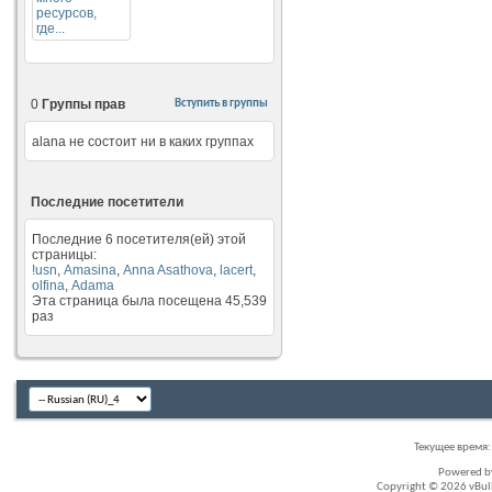
0
Группы прав
Вступить в группы
alana не состоит ни в каких группах
Последние посетители
Последние 6 посетителя(ей) этой
страницы:
!usn
,
Amasina
,
Anna Asathova
,
lacert
,
olfina
,
Аdama
Эта страница была посещена
45,539
раз
Текущее время
Powered 
Copyright © 2026 vBullet