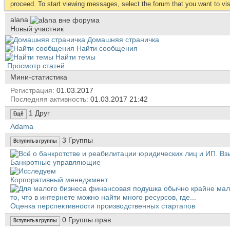
proceed. To start viewing messages, select the forum that you want to visi
alana
Новый участник
Домашняя страничка
Найти сообщения
Найти темы
Просмотр статей
Мини-статистика
Регистрация
01.03.2017
Последняя активность
01.03.2017
21:42
1
Друг
Ещё
Аdama
3
Группы
Вступить в группы
Банкротные управляющие
Корпоративный менеджмент
Оценка перспективности производственных стартапов
0
Группы прав
Вступить в группы