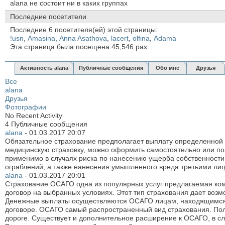
alana не состоит ни в каких группах
Последние посетители
Последние 6 посетителя(ей) этой страницы:
!usn
,
Amasina
,
Anna Asathova
,
lacert
,
olfina
,
Аdama
Эта страница была посещена
45,546
раз
Активность alana
Публичные сообщения
Обо мне
Друзья
Все
alana
Друзья
Фотографии
No Recent Activity
4
Публичные сообщения
alana
-
01.03.2017
20:07
Обязательное страхование предполагает выплату определенной
медицинскую страховку, можно оформить самостоятельно или пол
применимо в случаях риска по нанесению ущерба собственности 
ограблений, а также нанесения умышленного вреда третьими ли
alana
-
01.03.2017
20:01
Страхование ОСАГО одна из популярных услуг предлагаемая ко
договор на выбранных условиях. Этот тип страхования дает возм
Денежные выплаты осуществляются ОСАГО лицам, находящимся в 
договоре. ОСАГО самый распространенный вид страхования. Пол
дороге. Существует и дополнительное расширение к ОСАГО, в сл