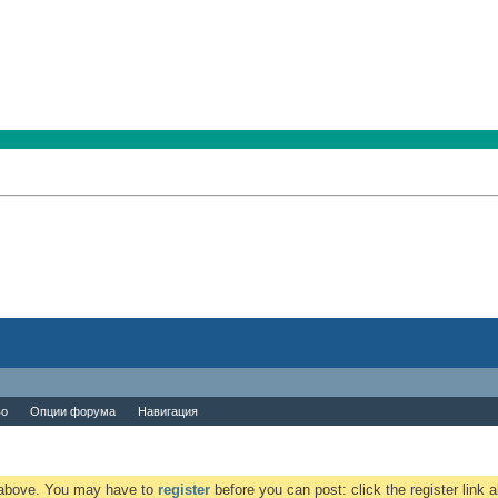
во
Опции форума
Навигация
k above. You may have to
register
before you can post: click the register link