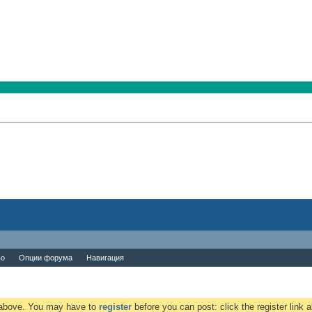
во
Опции форума
Навигация
k above. You may have to
register
before you can post: click the register link