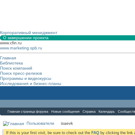
Корпоративный менеджмент
О завершении проекта
www.cfin.ru
www.marketing.spb.ru
Главная
Библиотека
Поиск компаний
Поиск пресс-релизов
Программы и видеокурсы
Исследования и бизнес-планы
Форум
Главная страница форума
Новые сообщения
Справка
Календарь
Сообщест
Пользователи
isaevk
If this is your first visit, be sure to check out the
FAQ
by clicking the lin