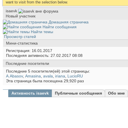
want to visit from the selection below.
isaevk
Новый участник
Домашняя страничка
Найти сообщения
Найти темы
Просмотр статей
Мини-статистика
Регистрация
16.01.2017
Последняя активность
27.02.2017
08:08
Последние посетители
Последние 5 посетителя(ей) этой страницы:
A.Abasov
,
Amasina
,
avala
,
iriana
,
LucioRU
Эта страница была посещена
29,920
раз
Активность isaevk
Публичные сообщения
Обо мне