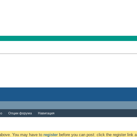
во
Опции форума
Навигация
k above. You may have to
register
before you can post: click the register link