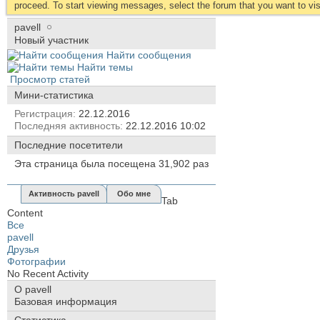
proceed. To start viewing messages, select the forum that you want to visi
pavell
Новый участник
Найти сообщения
Найти темы
Просмотр статей
Мини-статистика
Регистрация
22.12.2016
Последняя активность
22.12.2016
10:02
Последние посетители
Эта страница была посещена
31,902
раз
Активность pavell
Обо мне
Tab
Content
Все
pavell
Друзья
Фотографии
No Recent Activity
О pavell
Базовая информация