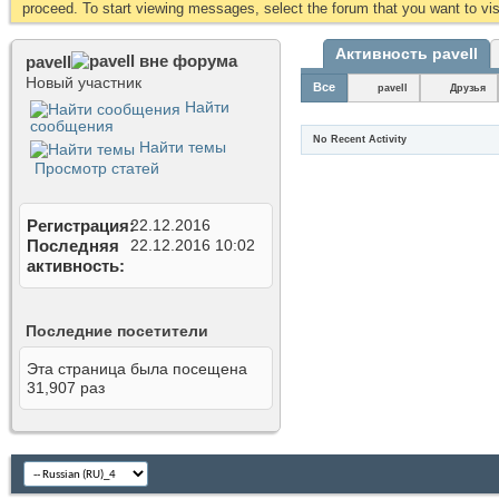
proceed. To start viewing messages, select the forum that you want to visi
Активность pavell
pavell
Новый участник
Все
pavell
Друзья
Найти
сообщения
No Recent Activity
Найти темы
Просмотр статей
Регистрация
22.12.2016
Последняя
22.12.2016
10:02
активность
Последние посетители
Эта страница была посещена
31,907
раз