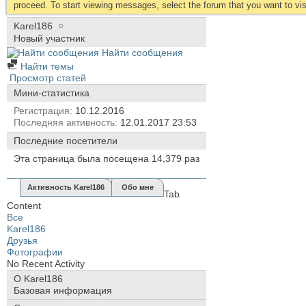
proceed. To start viewing messages, select the forum that you want to visi
Karel186
Новый участник
Найти сообщения
Найти темы
Просмотр статей
Мини-статистика
Регистрация
10.12.2016
Последняя активность
12.01.2017
23:53
Последние посетители
Эта страница была посещена
14,379
раз
Активность Karel186
Обо мне
Tab
Content
Все
Karel186
Друзья
Фотографии
No Recent Activity
О Karel186
Базовая информация