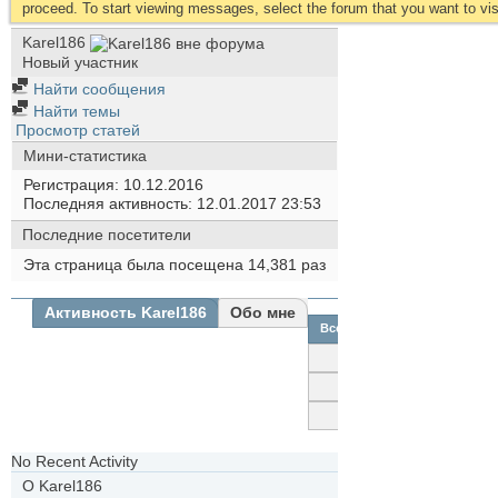
proceed. To start viewing messages, select the forum that you want to visi
Karel186
Новый участник
Найти сообщения
Найти темы
Просмотр статей
Мини-статистика
Регистрация
10.12.2016
Последняя активность
12.01.2017
23:53
Последние посетители
Эта страница была посещена
14,381
раз
Активность Karel186
Обо мне
Все
Karel186
Друзья
Фотографии
No Recent Activity
О Karel186