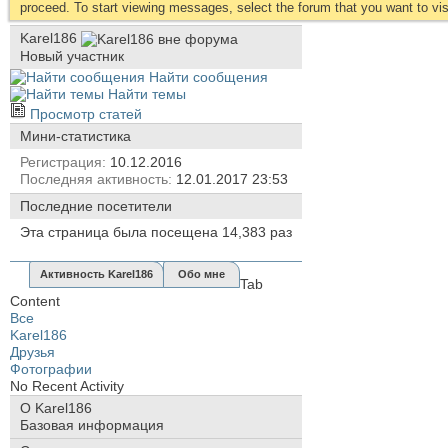
proceed. To start viewing messages, select the forum that you want to visi
Karel186
Новый участник
Найти сообщения
Найти темы
Просмотр статей
Мини-статистика
Регистрация
10.12.2016
Последняя активность
12.01.2017
23:53
Последние посетители
Эта страница была посещена
14,383
раз
Активность Karel186
Обо мне
Tab
Content
Все
Karel186
Друзья
Фотографии
No Recent Activity
О Karel186
Базовая информация