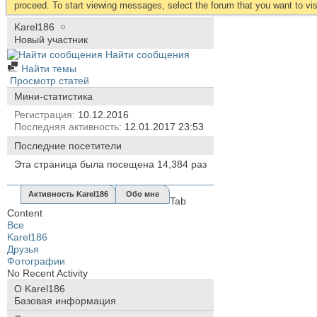
proceed. To start viewing messages, select the forum that you want to visi
Karel186
Новый участник
Найти сообщения
Найти темы
Просмотр статей
Мини-статистика
Регистрация
10.12.2016
Последняя активность
12.01.2017
23:53
Последние посетители
Эта страница была посещена
14,384
раз
Активность Karel186
Обо мне
Tab
Content
Все
Karel186
Друзья
Фотографии
No Recent Activity
О Karel186
Базовая информация