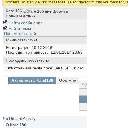
proceed. To start viewing messages, select the forum that you want to visi
Karel186
Новый участник
Найти сообщения
Найти темы
Просмотр статей
Мини-статистика
Регистрация
10.12.2016
Последняя активность
12.01.2017
23:53
Последние посетители
Эта страница была посещена
14,378
раз
Активность Karel186
Обо мне
Все
Karel186
Друзья
Фотографии
No Recent Activity
О Karel186