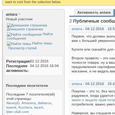
want to visit from the selection below.
Активность antara
antara
Новый участник
2
Публичные сооб
antara
-
04.12.2016
15:5
Домашняя страничка
Найти
Первое, что должен знат
сообщения
вам с большей увереннос
Найти темы
Просмотр статей
Купите или скачайте для
Второе правило – это наз
Регистрация
02.12.2016
тонкости товара, ну а ва
Последняя
04.12.2016
16:04
предъявления сертификат
активность
магазине, и не видать ва
antara
-
04.12.2016
15:4
Последние посетители
Покупки – это то, без че
Последние 7 посетителя(ей)
радуемся, когда удается 
этой страницы:
закон о защите прав пот
AlexeyD
,
Amasina
,
deklarov
,
потребителя, важно умет
isaevk
,
Kuchera
,
lacert
,
lider-club.com
Наверное, вы слышали по