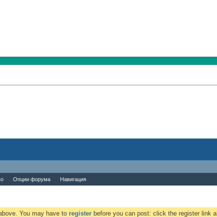
во
Опции форума
Навигация
k above. You may have to
register
before you can post: click the register link