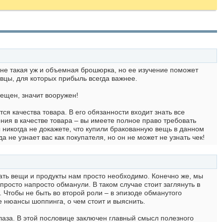
о не такая уж и объемная брошюрка, но ее изучение поможет
вцы, для которых прибыль всегда важнее.
ещен, значит вооружен!
ся качества товара. В его обязанности входит знать все
нения в качестве товара – вы имеете полное право требовать
 никогда не докажете, что купили бракованную вещь в данном
 не узнает вас как покупателя, но он не может не узнать чек!
упать вещи и продукты нам просто необходимо. Конечно же, мы
просто напросто обманули. В таком случае стоит заглянуть в
 Чтобы не быть во второй роли – в эпизоде обманутого
 нюансы шоппинга, о чем стоит и выяснить.
глаза. В этой пословице заключен главный смысл полезного