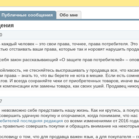
Публичные сообщения
Обо мне
щения
0
ь каждый человек – это свои права, точнее, права потребителя. Эт
тью отстаивать ваши права, которые так и норовят нарушить прода
 себя закон рассказывающий «О защите прав потребителей» – опов
ойливость, не стесняйтесь выспрашивать у продавца все, что касает
ши права – знать то, что вы берете не кота в мешке. Если есть сом
ов. И всегда сохраняйте чеки от приобретенных товаров, иначе вы
м компенсации или замены товара, как своих ушей. Продавец никогда
7
го невозможно себе представить нашу жизнь. Как ни крутись, а пок
совершить удачную покупку и огорчаемся, когда понимаем, что нас 
ребителей последняя редакция
со всеми изменениями от 2016 года.
ь правильно совершать покупки и обращать внимание на некоторые
словицу о том, что для продавца важен язык, а для покупателя – 