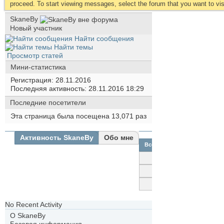
proceed. To start viewing messages, select the forum that you want to visi
SkaneBy
Новый участник
Найти сообщения
Найти темы
Просмотр статей
Мини-статистика
Регистрация
28.11.2016
Последняя активность
28.11.2016
18:29
Последние посетители
Эта страница была посещена
13,071
раз
Активность SkaneBy
Обо мне
Все
SkaneBy
Друзья
Фотографии
No Recent Activity
О SkaneBy
Базовая информация