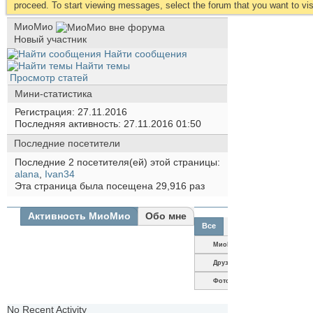
proceed. To start viewing messages, select the forum that you want to visi
МиоМио
Новый участник
Найти сообщения
Найти темы
Просмотр статей
Мини-статистика
Регистрация
27.11.2016
Последняя активность
27.11.2016
01:50
Последние посетители
Последние 2 посетителя(ей) этой страницы:
alana
,
Ivan34
Эта страница была посещена
29,916
раз
Активность МиоМио
Обо мне
Все
МиоМио
Друзья
Фотографии
No Recent Activity