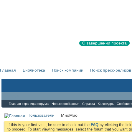
О завершении проекта
Главная
Библиотека
Поиск компаний
Поиск пресс-релизов
Форум
Главная страница форума
Новые сообщения
Справка
Календарь
Сообщест
Пользователи
МиоМио
If this is your first visit, be sure to check out the
FAQ
by clicking the li
to proceed. To start viewing messages, select the forum that you want to 