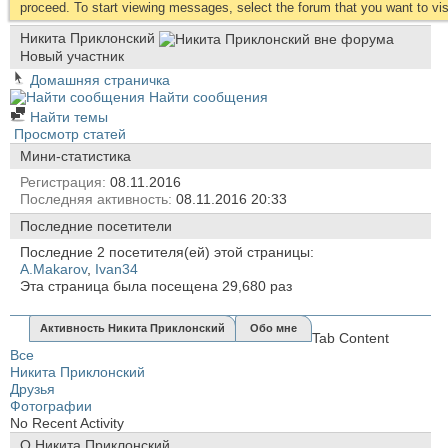
proceed. To start viewing messages, select the forum that you want to visi
Никита Приклонский
Новый участник
Домашняя страничка
Найти сообщения
Найти темы
Просмотр статей
Мини-статистика
Регистрация
08.11.2016
Последняя активность
08.11.2016
20:33
Последние посетители
Последние 2 посетителя(ей) этой страницы:
A.Makarov
,
Ivan34
Эта страница была посещена
29,680
раз
Активность Никита Приклонский
Обо мне
Tab Content
Все
Никита Приклонский
Друзья
Фотографии
No Recent Activity
О Никита Приклонский