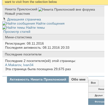
want to visit from the selection below.
Никита Приклонский
Новый участник
Домашняя страничка
Найти сообщения
Найти темы
Просмотр статей
Мини-статистика
Регистрация
08.11.2016
Последняя активность
08.11.2016
20:33
Последние посетители
Последние 2 посетителя(ей) этой страницы:
A.Makarov
,
Ivan34
Эта страница была посещена
29,675
раз
Активность Никита Приклонский
Обо мне
Все
Никита
Приклонск
Друзья
Фотографи