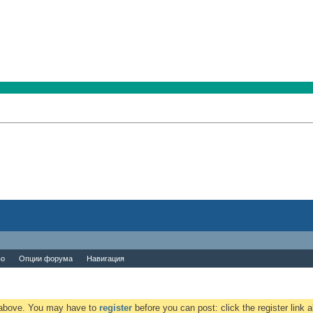
во
Опции форума
Навигация
k above. You may have to
register
before you can post: click the register link