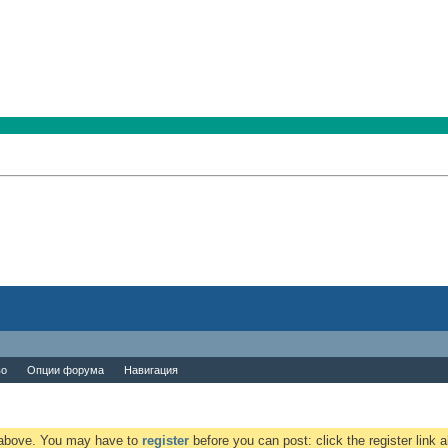
во
Опции форума
Навигация
k above. You may have to
register
before you can post: click the register link