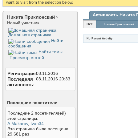
want to visit from the selection below.
Активность Никита 
Никита Приклонский
Новый участник
Все
Никита Приклонский
Домашняя страничка
No Recent Activity
Найти
сообщения
Найти темы
Просмотр статей
Регистрация
08.11.2016
Последняя
08.11.2016
20:33
активность
Последние посетители
Последние 2 посетителя(ей)
этой страницы:
A.Makarov
,
Ivan34
Эта страница была посещена
29,681
раз