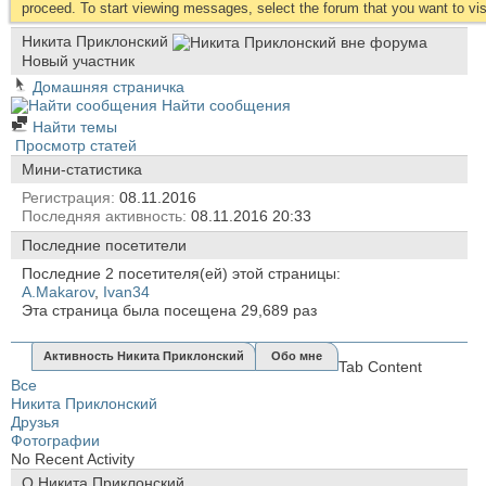
proceed. To start viewing messages, select the forum that you want to visi
Никита Приклонский
Новый участник
Домашняя страничка
Найти сообщения
Найти темы
Просмотр статей
Мини-статистика
Регистрация
08.11.2016
Последняя активность
08.11.2016
20:33
Последние посетители
Последние 2 посетителя(ей) этой страницы:
A.Makarov
,
Ivan34
Эта страница была посещена
29,689
раз
Активность Никита Приклонский
Обо мне
Tab Content
Все
Никита Приклонский
Друзья
Фотографии
No Recent Activity
О Никита Приклонский