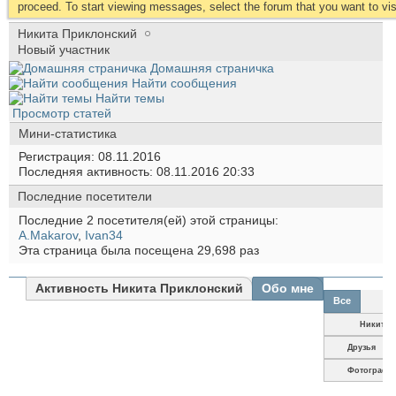
proceed. To start viewing messages, select the forum that you want to visi
Никита Приклонский
Новый участник
Домашняя страничка
Найти сообщения
Найти темы
Просмотр статей
Мини-статистика
Регистрация
08.11.2016
Последняя активность
08.11.2016
20:33
Последние посетители
Последние 2 посетителя(ей) этой страницы:
A.Makarov
,
Ivan34
Эта страница была посещена
29,698
раз
Активность Никита Приклонский
Обо мне
Все
Никита
Приклонск
Друзья
Фотографи