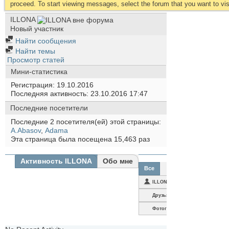
proceed. To start viewing messages, select the forum that you want to visi
ILLONA
Новый участник
Найти сообщения
Найти темы
Просмотр статей
Мини-статистика
Регистрация
19.10.2016
Последняя активность
23.10.2016
17:47
Последние посетители
Последние 2 посетителя(ей) этой страницы:
A.Abasov
,
Аdama
Эта страница была посещена
15,463
раз
Активность ILLONA
Обо мне
Все
ILLONA
Друзья
Фотографии