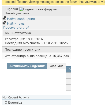
proceed. To start viewing messages, select the forum that you want to visi
Eugeniuz
Новый участник
Найти сообщения
Найти темы
Просмотр статей
Мини-статистика
Регистрация
18.10.2016
Последняя активность
21.10.2016
10:25
Последние посетители
Эта страница была посещена
16,357
раз
Активность Eugeniuz
Обо мне
Все
Eugeniuz
Друзья
Фотографии
No Recent Activity
О Eugeniuz