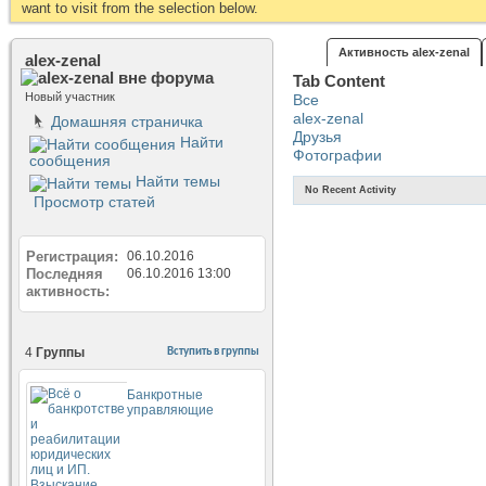
want to visit from the selection below.
Активность alex-zenal
alex-zenal
Tab Content
Новый участник
Все
alex-zenal
Домашняя страничка
Друзья
Найти
Фотографии
сообщения
Найти темы
No Recent Activity
Просмотр статей
Регистрация
06.10.2016
Последняя
06.10.2016
13:00
активность
4
Группы
Вступить в группы
Банкротные
управляющие