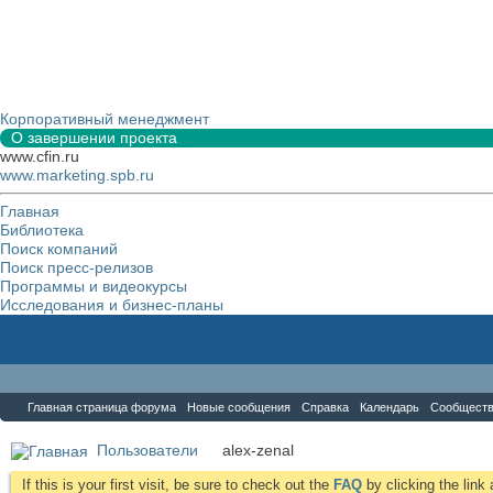
Корпоративный менеджмент
О завершении проекта
www.cfin.ru
www.marketing.spb.ru
Главная
Библиотека
Поиск компаний
Поиск пресс-релизов
Программы и видеокурсы
Исследования и бизнес-планы
Форум
Главная страница форума
Новые сообщения
Справка
Календарь
Сообщест
Пользователи
alex-zenal
If this is your first visit, be sure to check out the
FAQ
by clicking the lin