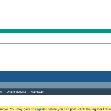
во
Опции форума
Навигация
k above. You may have to
register
before you can post: click the register link