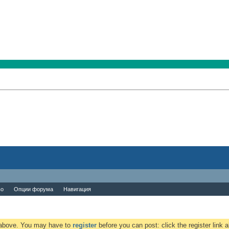
во
Опции форума
Навигация
k above. You may have to
register
before you can post: click the register link