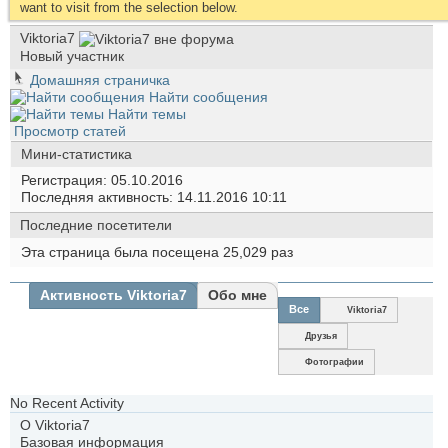
want to visit from the selection below.
Viktoria7
Новый участник
Домашняя страничка
Найти сообщения
Найти темы
Просмотр статей
Мини-статистика
Регистрация
05.10.2016
Последняя активность
14.11.2016
10:11
Последние посетители
Эта страница была посещена
25,029
раз
Активность Viktoria7
Обо мне
Все
Viktoria7
Друзья
Фотографии
No Recent Activity
О Viktoria7
Базовая информация