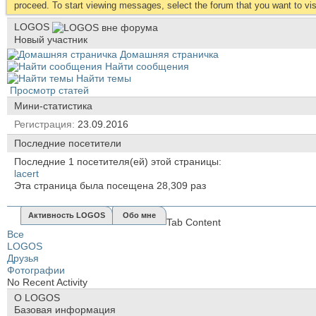
proceed. To start viewing messages, select the forum that you want to visi
LOGOS
Новый участник
Домашняя страничка
Найти сообщения
Найти темы
Просмотр статей
Мини-статистика
Регистрация
23.09.2016
Последние посетители
Последние 1 посетителя(ей) этой страницы:
lacert
Эта страница была посещена
28,309
раз
Активность LOGOS
Обо мне
Tab Content
Все
LOGOS
Друзья
Фотографии
No Recent Activity
О LOGOS
Базовая информация