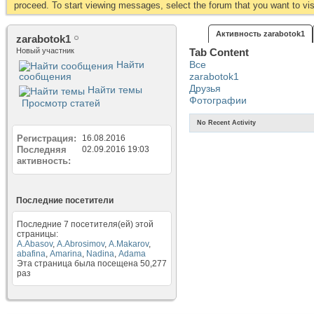
proceed. To start viewing messages, select the forum that you want to visi
Активность zarabotok1
zarabotok1
Новый участник
Tab Content
Найти
Все
сообщения
zarabotok1
Друзья
Найти темы
Фотографии
Просмотр статей
No Recent Activity
Регистрация
16.08.2016
Последняя
02.09.2016
19:03
активность
Последние посетители
Последние 7 посетителя(ей) этой
страницы:
A.Abasov
,
A.Abrosimov
,
A.Makarov
,
abafina
,
Amarina
,
Nadina
,
Аdama
Эта страница была посещена
50,277
раз