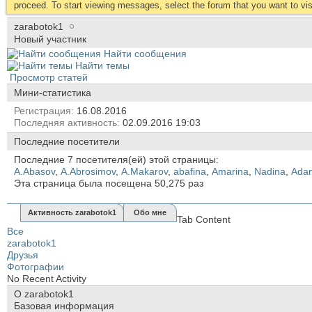
proceed. To start viewing messages, select the forum that you want to visi
zarabotok1
Новый участник
Найти сообщения
Найти темы
Просмотр статей
Мини-статистика
Регистрация
16.08.2016
Последняя активность
02.09.2016
19:03
Последние посетители
Последние 7 посетителя(ей) этой страницы:
A.Abasov
,
A.Abrosimov
,
A.Makarov
,
abafina
,
Amarina
,
Nadina
,
Аda
Эта страница была посещена
50,275
раз
Активность zarabotok1
Обо мне
Tab Content
Все
zarabotok1
Друзья
Фотографии
No Recent Activity
О zarabotok1
Базовая информация