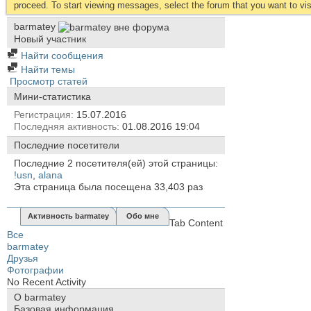
proceed. To start viewing messages, select the forum that you want to visi
barmatey
Новый участник
Найти сообщения
Найти темы
Просмотр статей
Мини-статистика
Регистрация
15.07.2016
Последняя активность
01.08.2016
19:04
Последние посетители
Последние 2 посетителя(ей) этой страницы:
!usn
,
alana
Эта страница была посещена
33,403
раз
Активность barmatey
Обо мне
Tab Content
Все
barmatey
Друзья
Фотографии
No Recent Activity
О barmatey
Базовая информация