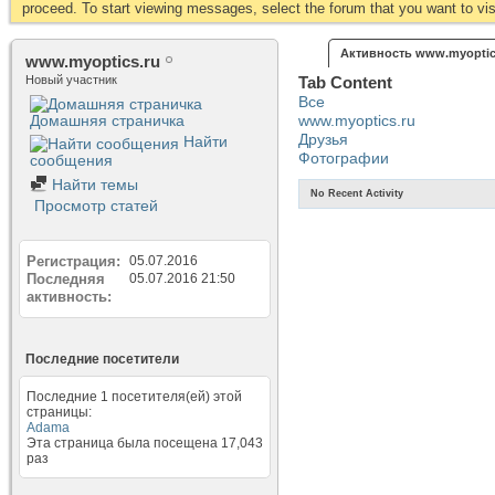
proceed. To start viewing messages, select the forum that you want to visi
Активность www.myoptic
www.myoptics.ru
Новый участник
Tab Content
Все
Домашняя страничка
www.myoptics.ru
Друзья
Найти
Фотографии
сообщения
Найти темы
No Recent Activity
Просмотр статей
Регистрация
05.07.2016
Последняя
05.07.2016
21:50
активность
Последние посетители
Последние 1 посетителя(ей) этой
страницы:
Аdama
Эта страница была посещена
17,043
раз