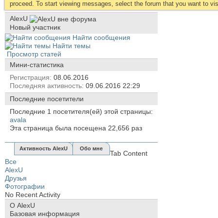
proceed. To start viewing messages, select the forum that you want to visi
AlexU
Новый участник
Найти сообщения
Найти темы
Просмотр статей
Мини-статистика
Регистрация
08.06.2016
Последняя активность
09.06.2016
22:29
Последние посетители
Последние 1 посетителя(ей) этой страницы:
avala
Эта страница была посещена
22,656
раз
Активность AlexU
Обо мне
Tab Content
Все
AlexU
Друзья
Фотографии
No Recent Activity
О AlexU
Базовая информация