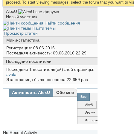
proceed. To start viewing messages, select the forum that you want to visi
AlexU
Новый участник
Найти сообщения
Найти темы
Просмотр статей
Мини-статистика
Регистрация
08.06.2016
Последняя активность
09.06.2016
22:29
Последние посетители
Последние 1 посетителя(ей) этой страницы:
avala
Эта страница была посещена
22,659
раз
Активность AlexU
Обо мне
Все
AlexU
Друзья
Фотографии
No Recent Activity